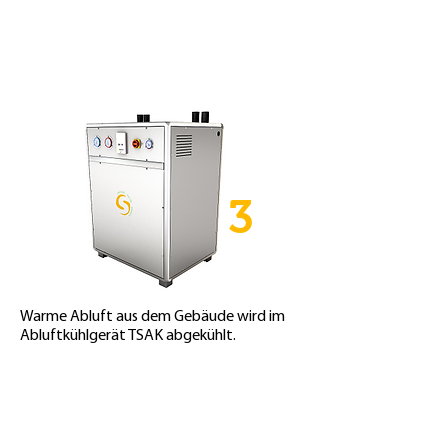
3
Warme Abluft aus dem Gebäude wird im
Abluftkühlgerät TSAK abgekühlt.
3
Die LTS Wärmepumpe TSWp-SW
erhöht das Temperaturniveau des
Wassers oder des Wasser-Glykol-
Gemisches.