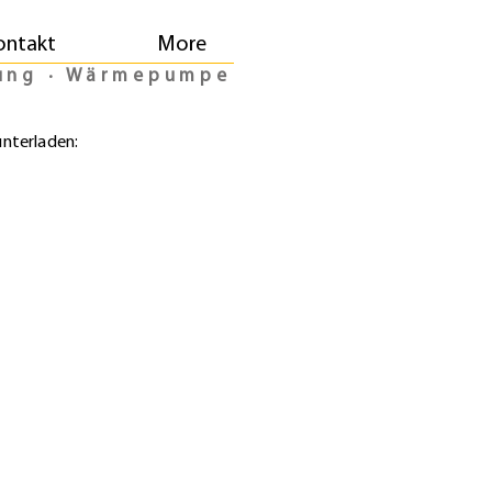
ontakt
More
izung ∙ Wärmepumpe
unterladen: