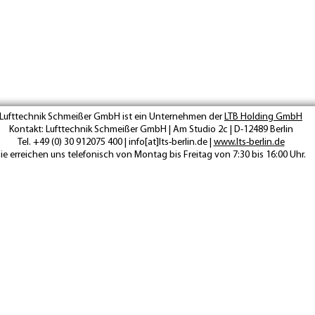
Lufttechnik Schmeißer GmbH ist ein Unternehmen der
LTB Holding GmbH
Kontakt: Lufttechnik Schmeißer GmbH | Am Studio 2c | D-12489 Berlin
Tel. +49 (0) 30 912075 400 | info[at]lts-berlin.de |
www.lts-berlin.de
ie erreichen uns telefonisch von Montag bis Freitag von 7:30 bis 16:00 Uhr.